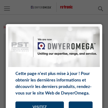
C
Home
Céramique et Brique
TECHNOLOGIE AGRICOLE
ARCHIVE/EXPOSITIONS
CHIMIE
ÉLECTRONIQUE
INDUSTRIE AÉROSPATIALE ET AUTOMOBILE
Cette page n'est plus mise à jour ! Pour
INTERNET DES OBJETS (IOT)
obtenir les dernières informations et
CÉRAMIQUE ET BRIQUE
découvrir les derniers produits, rendez-
GÉNIE CLIMATIQUE
vous sur le site Web de DwyerOmega.
PRODUITS ALIMENTAIRES
MÉDECINE
VISITEZ