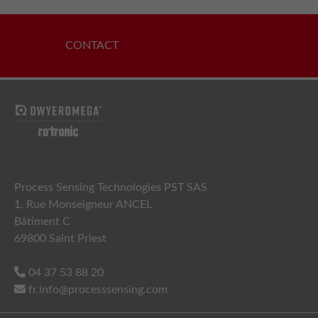
CONTACT
Process Sensing Technologies PST SAS
1, Rue Monseigneur ANCEL
Bâtiment C
69800 Saint Priest
04 37 53 88 20
fr.info@processsensing.com