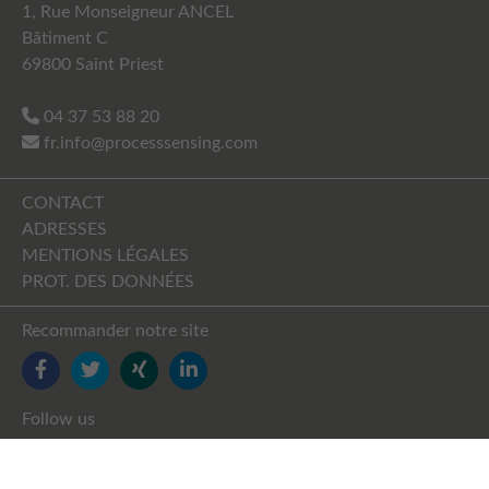
1, Rue Monseigneur ANCEL
Bâtiment C
69800 Saint Priest
04 37 53 88 20
fr.info@processsensing.com
CONTACT
ADRESSES
MENTIONS LÉGALES
PROT. DES DONNÉES
Recommander notre site
FACEBOOK
TWITTER
YOUTUBE
LINKEDIN
Follow us
FACEBOOK
TWITTER
XING
LINKEDIN
YOUTUBE