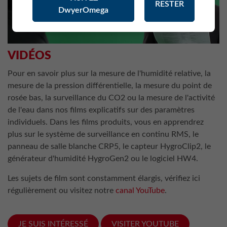
RESTER
DwyerOmega
VIDÉOS
Pour en savoir plus sur la mesure de l'humidité relative, la
mesure de la pression différentielle, la mesure du point de
rosée bas, la surveillance du CO2 ou la mesure de l'activité
de l'eau dans nos films explicatifs sur des paramètres
individuels. Dans les films produits, vous en apprendrez
plus sur le système de surveillance en continu RMS, le
panneau de salle blanche CRP5, le capteur HygroClip2, le
générateur d'humidité HygroGen2 ou le logiciel HW4.
Les sujets de film sont constamment élargis, vérifiez ici
régulièrement ou visitez notre
canal YouTube
.
JE SUIS INTÉRESSÉ
VISITER YOUTUBE