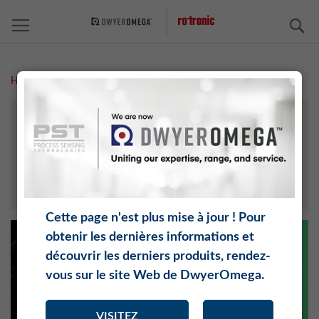
C
Home
Vidéos
PARAMÈTRE
RÉCIT D‘UTILISATEUR
VIDÉOS
CALCULATEUR D'HUMIDITÉ
Cette page n'est plus mise à jour ! Pour
obtenir les dernières informations et
découvrir les derniers produits, rendez-
vous sur le site Web de DwyerOmega.
VISITEZ