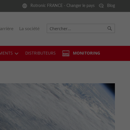
Rotronic FRANCE - Changer le pays
Blog
arrière
La société
Chercher
Chercher
MENTS
DISTRIBUTEURS
MONITORING