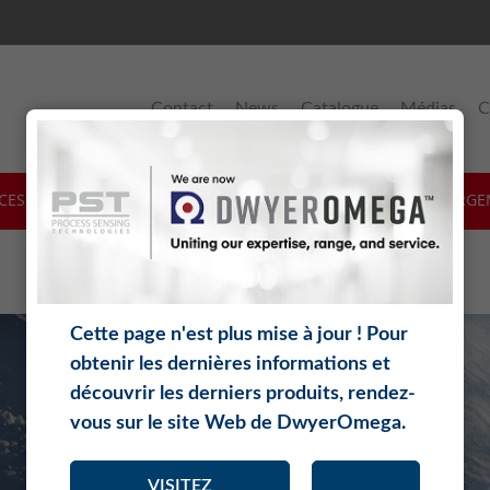
Contact
News
Catalogue
Médias
C
ICES & SUPPORT
LOGICIELS
THÉORIE
TÉLÉCHARGE
Cette page n'est plus mise à jour ! Pour
obtenir les dernières informations et
découvrir les derniers produits, rendez-
vous sur le site Web de DwyerOmega.
VISITEZ