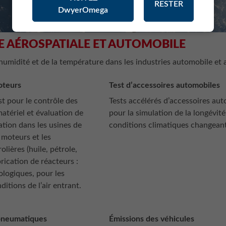
RESTER
DwyerOmega
E AÉROSPATIALE ET AUTOMOBILE
’humidité et de la température dans les industries automobile et 
oteurs
Test d’accessoires automobiles
t pour le contrôle des
Tests accélérés d’accessoires aut
atériel et évaluation de
pour la simulation de la longévit
sation dans les usines de
conditions climatiques changean
 moteurs et les
lières (huile, pétrole,
brication de réacteurs :
ologiques, pour les
itions de l’air entrant.
 pneumatiques
Émissions des véhicules