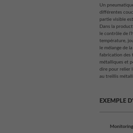
Un pneumatique
différentes couc
partie visible e
Dans la product
le contrôle de l’
température, jo
le mélange de l
fabrication des t
métalliques et p
dire pour relier 
au treillis métal
EXEMPLE D
Monitoring 