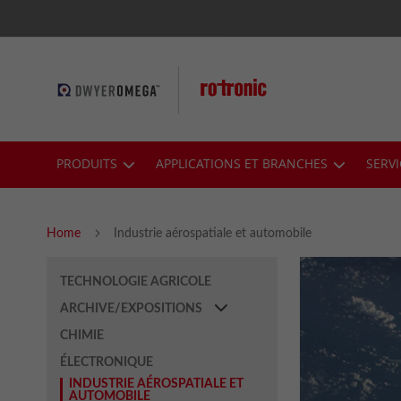
Skip
to
Content
PRODUITS
APPLICATIONS ET BRANCHES
SERV
Home
Industrie aérospatiale et automobile
TECHNOLOGIE AGRICOLE
ARCHIVE/EXPOSITIONS
CHIMIE
ÉLECTRONIQUE
INDUSTRIE AÉROSPATIALE ET
AUTOMOBILE