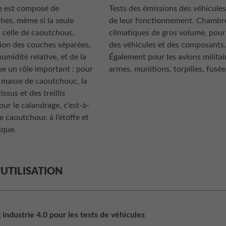
 est composé de
Tests des émissions des véhicules
hes, même si la seule
de leur fonctionnement. Chambr
st celle de caoutchouc.
climatiques de gros volume, pour 
ion des couches séparées,
des véhicules et des composants
humidité relative, et de la
Également pour les avions militair
ue un rôle important : pour
armes, munitions, torpilles, fusée
a masse de caoutchouc, la
issus et des treillis
our le calandrage, c’est-à-
le caoutchouc à l’étoffe et
lique.
'UTILISATION
industrie 4.0 pour les tests de véhicules