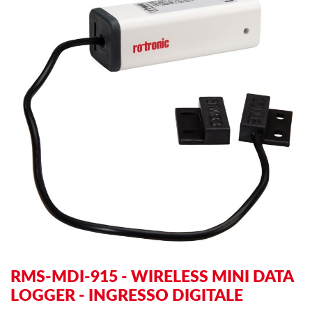
to
to
the
th
end
be
of
of
the
th
images
im
gallery
ga
RMS-MDI-915 - WIRELESS MINI DATA
LOGGER - INGRESSO DIGITALE