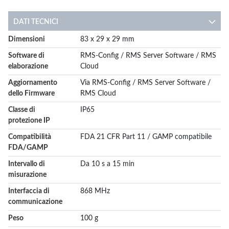
DATI TECNICI
More
Dimensioni
83 x 29 x 29 mm
Information
Software di
RMS-Config / RMS Server Software / RMS
elaborazione
Cloud
Aggiornamento
Via RMS-Config / RMS Server Software /
dello Firmware
RMS Cloud
Classe di
IP65
protezione IP
Compatibilità
FDA 21 CFR Part 11 / GAMP compatibile
FDA/GAMP
Intervallo di
Da 10 s a 15 min
misurazione
Interfaccia di
868 MHz
communicazione
Peso
100 g