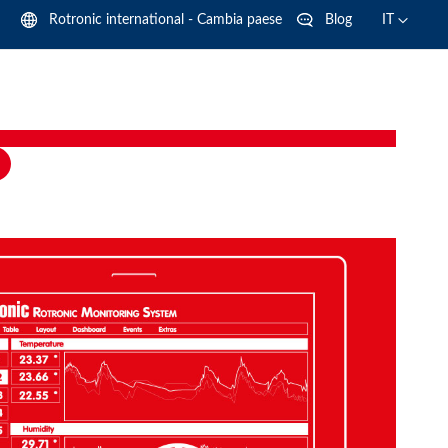
Language
Language
Rotronic international - Cambia paese
Blog
IT