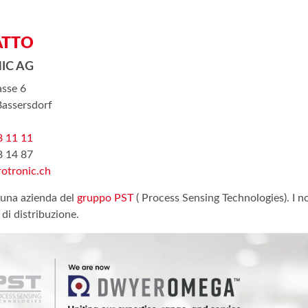
ATTO
IC AG
asse 6
assersdorf
8 11 11
8 14 87
otronic.ch
 una azienda del
gruppo PST
( Process Sensing Technologies). I n
 di distribuzione.