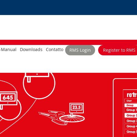
-Manual
Downloads
Contatto
RMS Login
Register to RMS