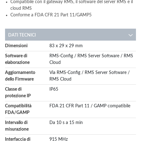
Compatibile con il gateway RMS, il software del server RMS e il
cloud RMS
Conforme a FDA CFR 21 Part 11/GAMP5
DATI TECNICI
More
Dimensioni
83 x 29 x 29 mm
Information
Software di
RMS-Config / RMS Server Software / RMS
elaborazione
Cloud
Aggiornamento
Via RMS-Config / RMS Server Software /
dello Firmware
RMS Cloud
Classe di
IP65
protezione IP
Compatibilità
FDA 21 CFR Part 11 / GAMP compatibile
FDA/GAMP
Intervallo di
Da 10 s a 15 min
misurazione
Interfaccia di
915 MHz