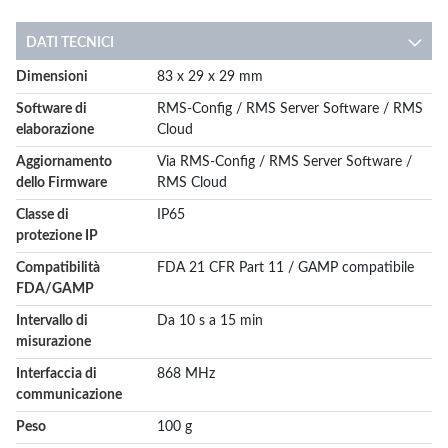
DATI TECNICI
More
Dimensioni
83 x 29 x 29 mm
Information
Software di
RMS-Config / RMS Server Software / RMS
elaborazione
Cloud
Aggiornamento
Via RMS-Config / RMS Server Software /
dello Firmware
RMS Cloud
Classe di
IP65
protezione IP
Compatibilità
FDA 21 CFR Part 11 / GAMP compatibile
FDA/GAMP
Intervallo di
Da 10 s a 15 min
misurazione
Interfaccia di
868 MHz
communicazione
Peso
100 g