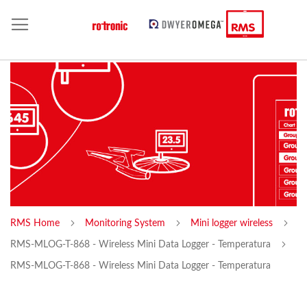
RMS Home
Monitoring System
Mini logger wireless
RMS-MLOG-T-868 - Wireless Mini Data Logger - Temperatura
RMS-MLOG-T-868 - Wireless Mini Data Logger - Temperatura
Skip
Sk