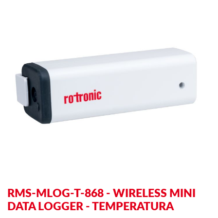
to
to
the
th
end
be
of
of
the
th
images
im
gallery
ga
RMS-MLOG-T-868 - WIRELESS MINI
DATA LOGGER - TEMPERATURA