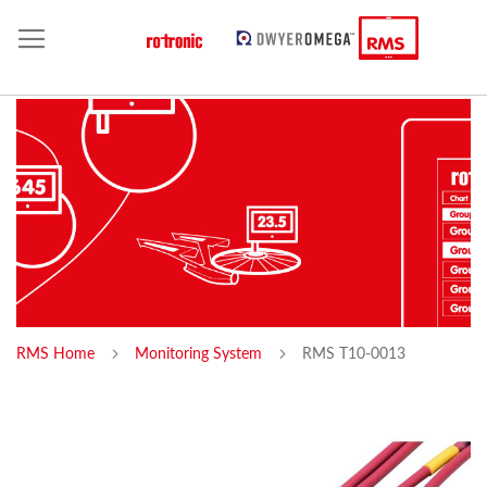
RMS Home
Monitoring System
RMS T10-0013
Skip
Sk
to
to
the
th
end
be