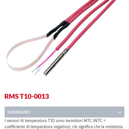
of
of
the
th
images
im
gallery
ga
RMS T10-0013
SOMMARIO
I sensori di temperatura T10 sono termistori NTC (NTC =
coefficiente di temperatura negativo); ciò significa che la resistenza