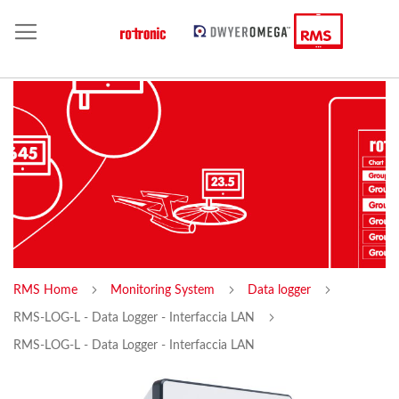
RMS Home
Monitoring System
Data logger
RMS-LOG-L - Data Logger - Interfaccia LAN
RMS-LOG-L - Data Logger - Interfaccia LAN
Skip
Sk