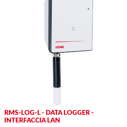
to
to
the
th
end
be
of
of
the
th
images
im
gallery
ga
RMS-LOG-L - DATA LOGGER -
INTERFACCIA LAN