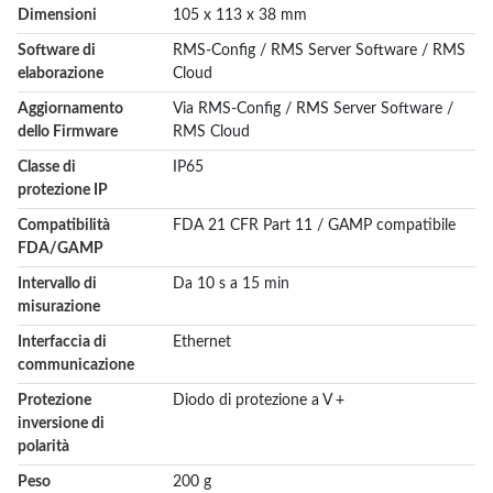
More
Dimensioni
105 x 113 x 38 mm
Information
Software di
RMS-Config / RMS Server Software / RMS
elaborazione
Cloud
Aggiornamento
Via RMS-Config / RMS Server Software /
dello Firmware
RMS Cloud
Classe di
IP65
protezione IP
Compatibilità
FDA 21 CFR Part 11 / GAMP compatibile
FDA/GAMP
Intervallo di
Da 10 s a 15 min
misurazione
Interfaccia di
Ethernet
communicazione
Protezione
Diodo di protezione a V +
inversione di
polarità
Peso
200 g