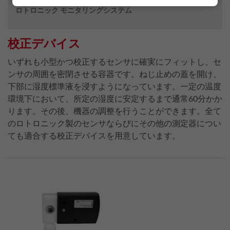
ロトロニック モニタリングシステム
校正デバイス
いずれも小型かつ校正するセンサに確実にフィットし、セ
ンサの周囲を密閉させる容器です。ねじ止めの蓋を開け、
下部に湿度標準液を浸すようになっています。一定の温度
環境下において、所定の湿度に安定するまで通常60分かか
ります。その後、機器の調整を行うことができます。全て
のロトロニック製のセンサならびにその他の測定器につい
ても適合する校正デバイスを用意しています。