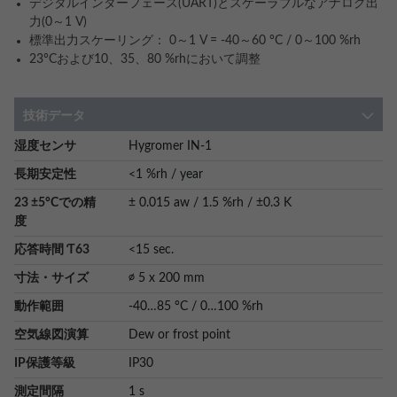
デジタルインターフェース(UART)とスケーラブルなアナログ出
力(0～1 V)
標準出力スケーリング： 0～1 V = -40～60 °C / 0～100 %rh
23°Cおよび10、35、80 %rhにおいて調整
技術データ
More
湿度センサ
Hygromer IN-1
Information
長期安定性
<1 %rh / year
23 ±5°Cでの精
± 0.015 aw / 1.5 %rh / ±0.3 K
度
応答時間 Ƭ63
<15 sec.
寸法・サイズ
∅ 5 x 200 mm
動作範囲
-40…85 °C / 0…100 %rh
空気線図演算
Dew or frost point
IP保護等級
IP30
測定間隔
1 s