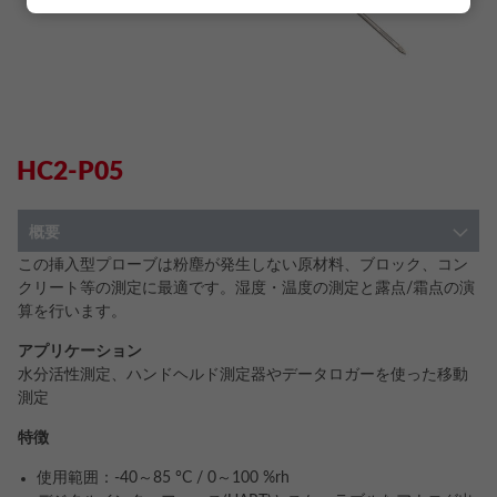
HC2-P05
概要
この挿入型プローブは粉塵が発生しない原材料、ブロック、コン
クリート等の測定に最適です。湿度・温度の測定と露点/霜点の演
算を行います。
アプリケーション
水分活性測定、ハンドヘルド測定器やデータロガーを使った移動
測定
特徴
使用範囲：-40～85 °C / 0～100 %rh