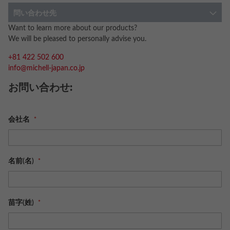
問い合わせ先
Want to learn more about our products?
We will be pleased to personally advise you.
+81 422 502 600
info@michell-japan.co.jp
お問い合わせ:
会社名
名前(名)
苗字(姓)