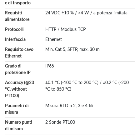
e di trasporto
Requisiti
24 VDC ±10 % / >4 W / a potenza limitata
alimentatore
Protocolli
HTTP / Modbus TCP
Interfaccia
Ethernet
Requisito cavo
Min. Cat 5, SFTP, max. 30 m
Ethernet
Grado di
IP65
protezione IP
Accuracy (@23
±0.1 °C (-100 °C to 200 °C) / ±0.2 °C (-200
°C, without
°C to 850 °C)
PT100)
Parametri di
Misura RTD a 2, 3 e 4 fili
misura
Numero punti
2 Sonde PT100
di misura