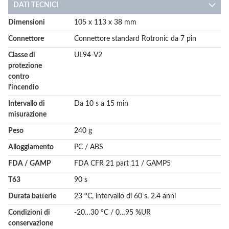
DATI TECNICI
More
Dimensioni
105 x 113 x 38 mm
Information
Connettore
Connettore standard Rotronic da 7 pin
Classe di
UL94-V2
protezione
contro
l'incendio
Intervallo di
Da 10 s a 15 min
misurazione
Peso
240 g
Alloggiamento
PC / ABS
FDA / GAMP
FDA CFR 21 part 11 / GAMP5
T63
90 s
Durata batterie
23 °C, intervallo di 60 s, 2.4 anni
Condizioni di
-20…30 °C / 0…95 %UR
conservazione