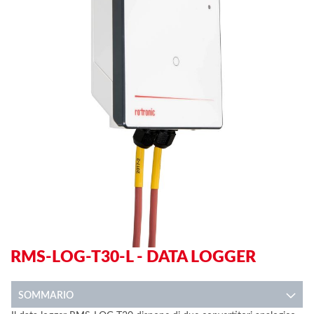
end
be
of
of
the
th
images
im
gallery
ga
RMS-LOG-T30-L - DATA LOGGER
SOMMARIO