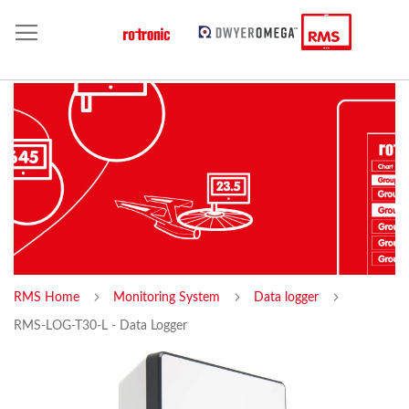
RMS Home
Monitoring System
Data logger
RMS-LOG-T30-L - Data Logger
Skip
Sk
to
to
the
th