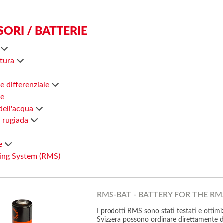
ORI / BATTERIE
à
tura
e differenziale
ne
 dell'acqua
i rugiada
re
ing System (RMS)
RMS-BAT - BATTERY FOR THE R
I prodotti RMS sono stati testati e ottim
Svizzera possono ordinare direttamente da 