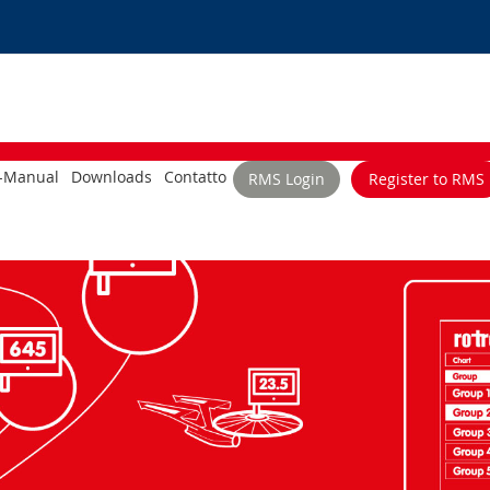
-Manual
Downloads
Contatto
RMS Login
Register to RMS