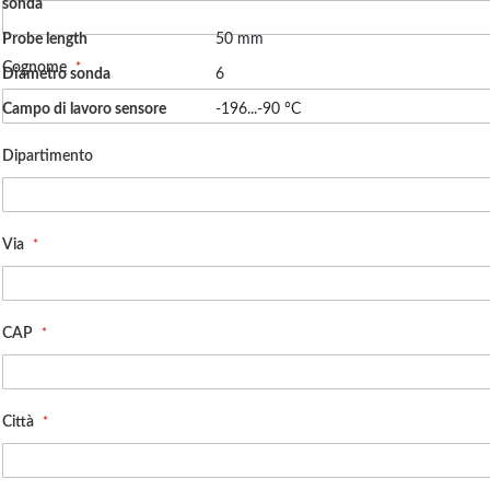
sonda
Vantaggi
Probe length
50 mm
Sensore NTC
Cognome
Diametro sonda
6
Nessuna influenza da parte della linea di alimentazione
Elevata sensibilità alla temperatura
Campo di lavoro sensore
-196...-90 °C
Applicazioni
Dipartimento
Tecnologia criogenica
Via
CAP
Città