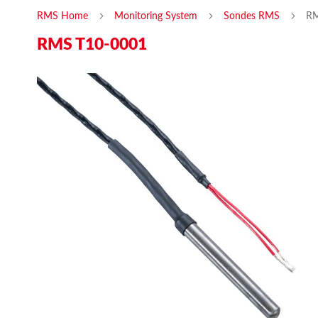
RMS Home
Monitoring System
Sondes RMS
RM
RMS T10-0001
Skip
Ski
to
to
the
the
end
beg
of
of
the
the
images
ima
gallery
gal