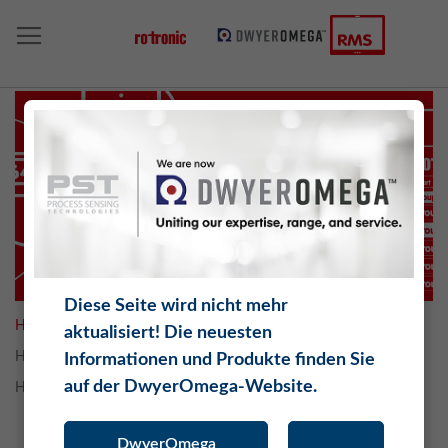
Diese Seite wird nicht mehr
Home
Monitoring System
RMS Fühler
aktualisiert! Die neuesten
HCD-S - Feuchte- und Temperaturfühler
Informationen und Produkte finden Sie
auf der DwyerOmega-Website.
HCD-S - Feuchte- und Temperaturfühler
Skip
Sk
DwyerOmega