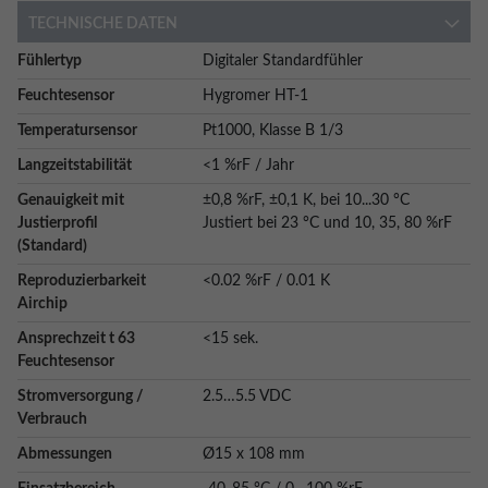
TECHNISCHE DATEN
Weitere
Fühlertyp
Digitaler Standardfühler
Informationen
Feuchtesensor
Hygromer HT-1
Temperatursensor
Pt1000, Klasse B 1/3
Langzeitstabilität
<1 %rF / Jahr
Genauigkeit mit
±0,8 %rF, ±0,1 K, bei 10...30 °C
Justierprofil
Justiert bei 23 °C und 10, 35, 80 %rF
(Standard)
Reproduzierbarkeit
<0.02 %rF / 0.01 K
Airchip
Ansprechzeit t 63
<15 sek.
Feuchtesensor
Stromversorgung /
2.5…5.5 VDC
Verbrauch
Abmessungen
Ø15 x 108 mm