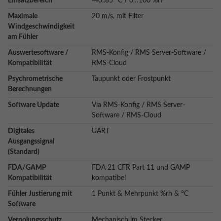
Einsatzbereich
-40..85 °C / 0…100 %rF
Maximale
20 m/s, mit Filter
Windgeschwindigkeit
am Fühler
Auswertesoftware /
RMS-Konfig / RMS Server-Software /
Kompatibilität
RMS-Cloud
Psychrometrische
Taupunkt oder Frostpunkt
Berechnungen
Software Update
Via RMS-Konfig / RMS Server-
Software / RMS-Cloud
Digitales
UART
Ausgangssignal
(Standard)
FDA/GAMP
FDA 21 CFR Part 11 und GAMP
Kompatibilität
kompatibel
Fühler Justierung mit
1 Punkt & Mehrpunkt %rh & °C
Software
Verpolungsschutz
Mechanisch im Stecker