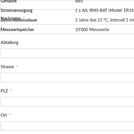
Gehäuse
ABS
2023-12-19 03:43:31
Stromversorgung
1 x AA, RMS-BAT (Model: ER1
Mini Logger Short Instruction Manual
Size: (772.02 KB)
Nachname
Batterielebensdauer
3 Jahre (bei 23 °C, Intervall 1 m
2023-12-19 03:43:31
Messwertspeicher
10'000 Messwerte
RMS-MLOG-X-868/915 Firmware
Size: (886.71 KB)
2023-12-19 04:14:09
Abteilung
RMS-MLOG-868 EC Declaration of Conformity
Size: (134.53 KB)
2023-12-19 03:43:31
Strasse
PLZ
Ort