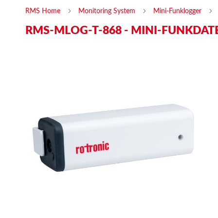
RMS Home
Monitoring System
Mini-Funklogger
RMS-MLOG-T-868 - MINI-FUNKDA
Skip
Ski
to
to
the
the
end
beg
of
of
the
the
images
ima
gallery
gal