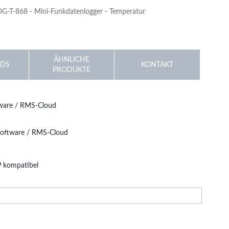
-T-868 - Mini-Funkdatenlogger - Temperatur
ÄHNLICHE
DS
KONTAKT
PRODUKTE
 Monitoring-System. Das kleine Gehäuse und die
 Mini-Logger ist mit verschiedenen Sensorik-Varianten
ware / RMS-Cloud
altkontakt. Mit dieser Vielseitigkeit lassen sich
aloge Fremdgeräte.
Software / RMS-Cloud
 kompatibel
d