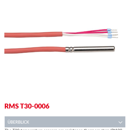
end
be
of
of
the
th
images
im
gallery
ga
RMS T30-0006
ÜBERBLICK