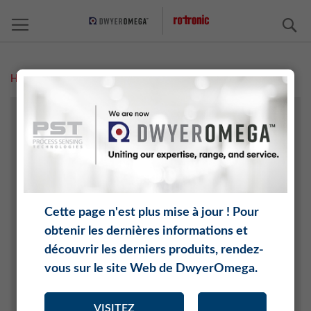
C
Home
Technologie agricole
TECHNOLOGIE AGRICOLE
ARCHIVE/EXPOSITIONS
CHIMIE
ÉLECTRONIQUE
INDUSTRIE AÉROSPATIALE ET AUTOMOBILE
Cette page n'est plus mise à jour ! Pour
INTERNET DES OBJETS (IOT)
obtenir les dernières informations et
CÉRAMIQUE ET BRIQUE
découvrir les derniers produits, rendez-
GÉNIE CLIMATIQUE
vous sur le site Web de DwyerOmega.
PRODUITS ALIMENTAIRES
MÉDECINE
VISITEZ