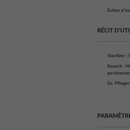
Évitez d’i
RÉCIT D’UT
Steriline :
Rausch : M
pertinente
Dr. Pflege
PARAMÈTR