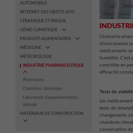
AUTOMOBILE
INTERNET DES OBJETS (IOT)
CÉRAMIQUE ET BRIQUE
INDUSTR
GÉNIE CLIMATIQUE
L’industrie pha
PRODUITS ALIMENTAIRES
d’instruments po
MÉDECINE
médicaments ont
MÉTÉOROLOGIE
humidité. C’est 
contrôlée en per
INDUSTRIE PHARMACEUTIQUE
efficacité const
Pharmacies
Chambres climatisées
Tests de stabili
Laboratoire d’expérimentation
Les médicaments
animale
tests de simulat
MATÉRIAUX DE CONSTRUCTION
changements cli
chambres climati
conservation de