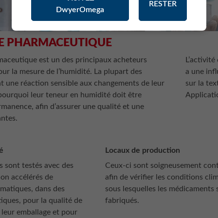
RESTER
DwyerOmega
IE PHARMACEUTIQUE
rmaceutique est un des principaux acheteurs
L’activit
ur la mesure de l’humidité. La plupart des
a une inf
 une réaction sensible aux changements de leur
sur la tex
pourquoi leur teneur en humidité doit être
Applicati
manence, afin d’assurer une qualité et une
antes.
té
Locaux de production
 sont testés avec des
Ceux-ci sont soigneusement cont
ion accélérés de
afin de vérifier les conditions cl
matiques, dans des
sous lesquelles les médicaments 
ques, pour la qualité de
fabriqués.
 leur emballage et pour