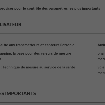
mproviser pour le contrôle des paramètres les plus importants
ILISATEUR
 Se fie aux transmetteurs et capteurs Rotronic
Amir
apping, la base pour des valeurs de mesure
phar
s
méd
r : Technique de mesure au service de la santé
Scie
mesu
ES IMPORTANTS