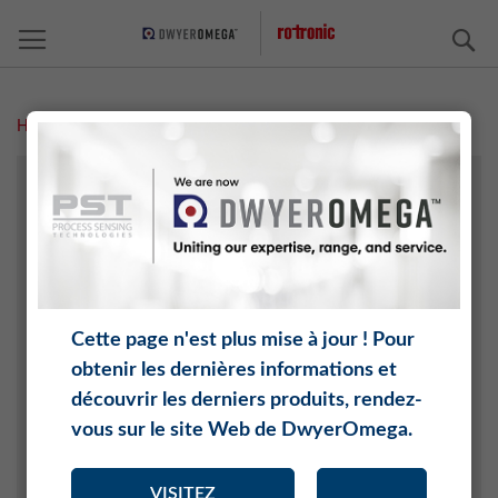
C
Home
Couleurs
TECHNOLOGIE AGRICOLE
ARCHIVE/EXPOSITIONS
CHIMIE
ÉLECTRONIQUE
INDUSTRIE AÉROSPATIALE ET AUTOMOBILE
Cette page n'est plus mise à jour ! Pour
INTERNET DES OBJETS (IOT)
obtenir les dernières informations et
CÉRAMIQUE ET BRIQUE
découvrir les derniers produits, rendez-
GÉNIE CLIMATIQUE
vous sur le site Web de DwyerOmega.
PRODUITS ALIMENTAIRES
MÉDECINE
VISITEZ