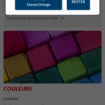
RESTER
DwyerOmega
MÉTÉOROLOGIE
INDUSTRIE PHARMACEUTIQUE
MATÉRIAUX DE CONSTRUCTION
COULEURS
Contrôle