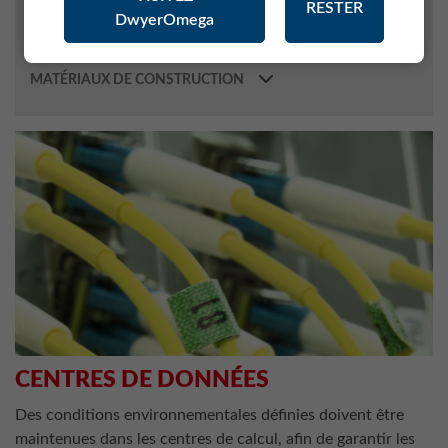
RESTER
DwyerOmega
MÉTÉOROLOGIE
INDUSTRIE PHARMACEUTIQUE
MATÉRIAUX DE CONSTRUCTION
CENTRES DE DONNÉES
Des conditions environnementales définies doivent être
maintenues dans les centres de calcul, afin de garantir les