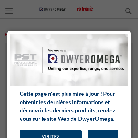
C
Home
Centres de données
TECHNOLOGIE AGRICOLE
ARCHIVE/EXPOSITIONS
CHIMIE
ÉLECTRONIQUE
INDUSTRIE AÉROSPATIALE ET AUTOMOBILE
Cette page n'est plus mise à jour ! Pour
INTERNET DES OBJETS (IOT)
obtenir les dernières informations et
CÉRAMIQUE ET BRIQUE
découvrir les derniers produits, rendez-
GÉNIE CLIMATIQUE
vous sur le site Web de DwyerOmega.
PRODUITS ALIMENTAIRES
MÉDECINE
VISITEZ