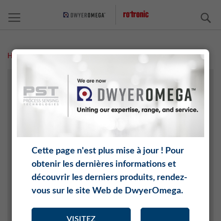
C
Home
Viandes
TECHNOLOGIE AGRICOLE
ARCHIVE/EXPOSITIONS
CHIMIE
ÉLECTRONIQUE
INDUSTRIE AÉROSPATIALE ET AUTOMOBILE
Cette page n'est plus mise à jour ! Pour
INTERNET DES OBJETS (IOT)
obtenir les dernières informations et
CÉRAMIQUE ET BRIQUE
découvrir les derniers produits, rendez-
GÉNIE CLIMATIQUE
vous sur le site Web de DwyerOmega.
PRODUITS ALIMENTAIRES
MÉDECINE
VISITEZ