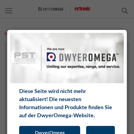
S
Home
Überwachen von Weinkellern
AGRARTECHNIK
ARCHIVE/AUSSTELLUNGEN
CHEMIE
ELEKTRONIK
FAHRZEUGE UND RAUMFAHRT
Diese Seite wird nicht mehr
INTERNET DER DINGE (IOT)
aktualisiert! Die neuesten
KERAMIK UND ZIEGEL
Informationen und Produkte finden Sie
KLIMATECHNIK / HLK
auf der DwyerOmega-Website.
LEBENS- UND GENUSSMITTEL
MEDIZIN
DwyerOmega