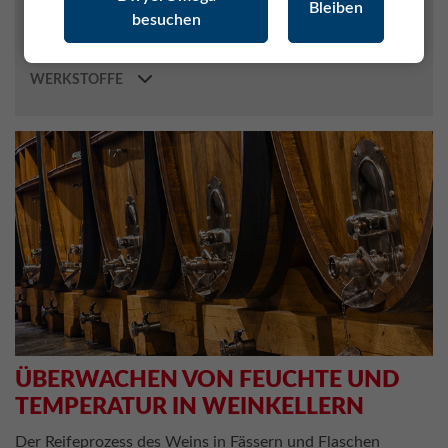
Bleiben
besuchen
METEOROLOGIE
PHARMA / BIOTECH
WERKSTOFFE
ÜBERWACHEN VON FEUCHTE UND
TEMPERATUR IN WEINKELLERN
Der Reifeprozess des Weins in Fässern und Flaschen