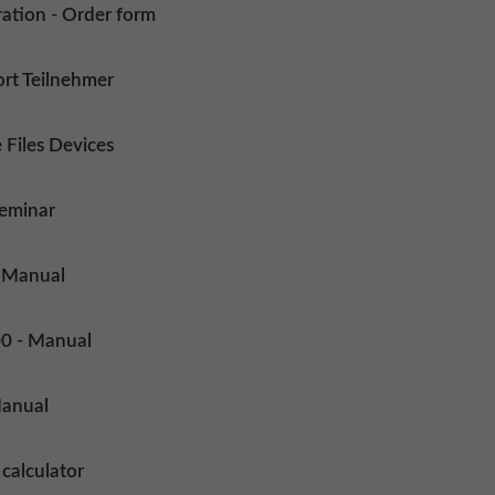
ration - Order form
rt Teilnehmer
Files Devices
seminar
 Manual
0 - Manual
anual
calculator