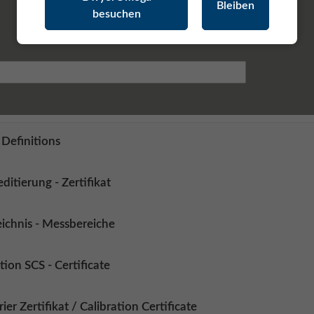
Sprachdateien
Bleiben
besuchen
Fachartikel
Definitions
ditierung - Zertifikat
ichnis - Messbereiche
tion SCS - Certificate
ier Zertifikat / Calibration Certificate