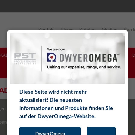
Kontakt
News
Katalog
Medien
Karri
KALIBRIERUNG & SUPPORT
SOFTWARE
THEORIE
ADS
Diese Seite wird nicht mehr
aktualisiert! Die neuesten
Informationen und Produkte finden Sie
gen
Firmware
auf der DwyerOmega-Website.
sanleitungen
Allgemeines
DwyerOmega