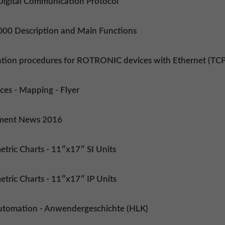
Digital Communication Protocol
000 Description and Main Functions
tion procedures for ROTRONIC devices with Ethernet (TCP/
ces - Mapping - Flyer
ment News 2016
tric Charts - 11″x17″ SI Units
tric Charts - 11″x17″ IP Units
utomation - Anwendergeschichte (HLK)