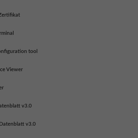
Zertifikat
rminal
nfiguration tool
ce Viewer
er
tenblatt v3.0
Datenblatt v3.0