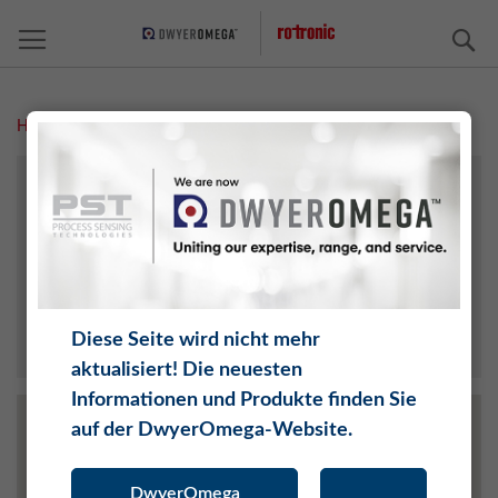
S
Home
Store Locator
KONTAKT
ADRESSEN
ÖFFNUNGSZEITEN
IMPRESSUM
DATENSCHUTZERKLÄRUNG
Diese Seite wird nicht mehr
aktualisiert! Die neuesten
Informationen und Produkte finden Sie
auf der DwyerOmega-Website.
DwyerOmega